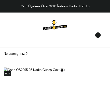
Yeni Üyelere Özel %10 İndirim Kodu: UYE10
%20