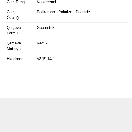
Cam Rengi
:
Kahverengi
Cam
:
Polikarbon - Polarize - Degrade
Özelliği
Çerçeve
:
Geometrik
Formu
Çerçeve
:
Kemik
Materyali
Ekartman
:
52-19-142
Bu ürüne ilk yorumu siz yapın!
Yorum Yaz