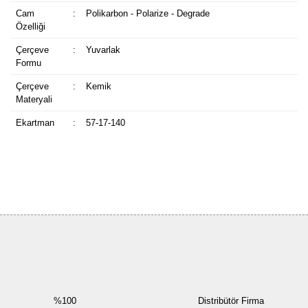
Cam
:
Polikarbon - Polarize - Degrade
Özelliği
Çerçeve
:
Yuvarlak
Formu
Çerçeve
:
Kemik
Materyali
Ekartman
:
57-17-140
Bu ürüne ilk yorumu siz yapın!
Yorum Yaz
%100
Distribütör Firma