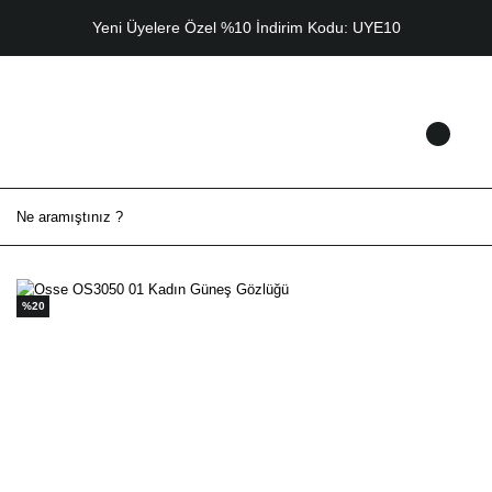
Yeni Üyelere Özel %10 İndirim Kodu: UYE10
%20