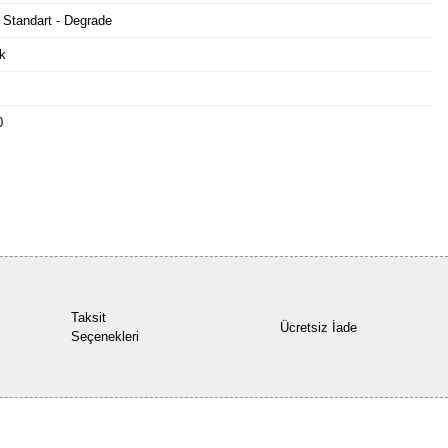
 Standart - Degrade
k
0
Bu ürüne ilk yorumu siz yapın!
Yorum Yaz
Taksit
Ücretsiz İade
Seçenekleri