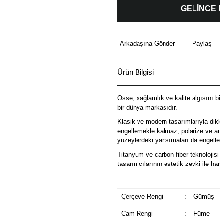
GELİNCE
Arkadaşına Gönder
Paylaş
Ürün Bilgisi
Osse, sağlamlık ve kalite algısını b
bir dünya markasıdır.
Klasik ve modern tasarımlarıyla dik
engellemekle kalmaz, polarize ve ant
yüzeylerdeki yansımaları da engelley
Titanyum ve carbon fiber teknolojisi 
tasarımcılarının estetik zevki ile 
Çerçeve Rengi
:
Gümüş
Cam Rengi
:
Füme