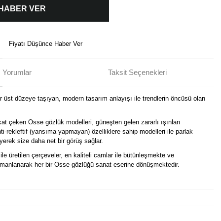
 HABER VER
Fiyatı Düşünce Haber Ver
Yorumlar
Taksit Seçenekleri
ir üst düzeye taşıyan, modern tasarım anlayışı ile trendlerin öncüsü olan
kat çeken Osse gözlük modelleri, güneşten gelen zararlı ışınları
i-rekleftif (yansıma yapmayan) özelliklere sahip modelleri ile parlak
erek size daha net bir görüş sağlar.
ile üretilen çerçeveler, en kaliteli camlar ile bütünleşmekte ve
harmanlanarak her bir Osse gözlüğü sanat eserine dönüşmektedir.