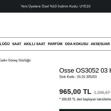
Yeni Üyelere Özel %10 İndirim Kodu: UYE10
ZLÜĞÜ
SAAT
AKILLI SAAT
PARFÜM
ODA KOKUSU
AKSESUAR
Kadın Güneş Gözlüğü
Osse OS3052 03 
Stok Kodu : 01.01.305203
965,00 TL
1.206,67
* 160,83 TL den başlayan taksitlerle