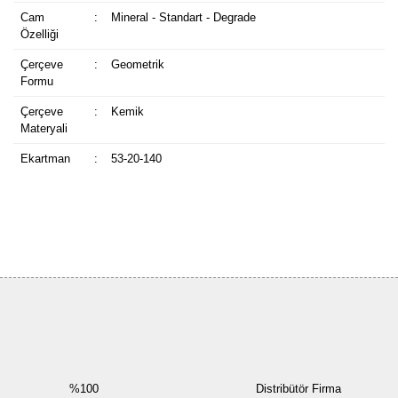
Cam
:
Mineral - Standart - Degrade
Özelliği
Çerçeve
:
Geometrik
Formu
Çerçeve
:
Kemik
Materyali
Ekartman
:
53-20-140
Bu ürüne ilk yorumu siz yapın!
Yorum Yaz
%100
Distribütör Firma