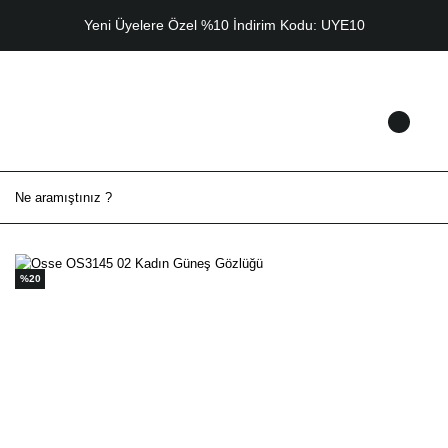
Yeni Üyelere Özel %10 İndirim Kodu: UYE10
%20