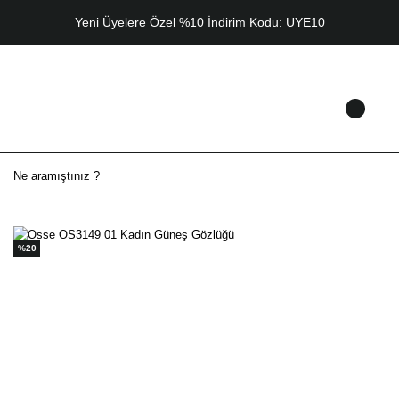
Yeni Üyelere Özel %10 İndirim Kodu: UYE10
%20