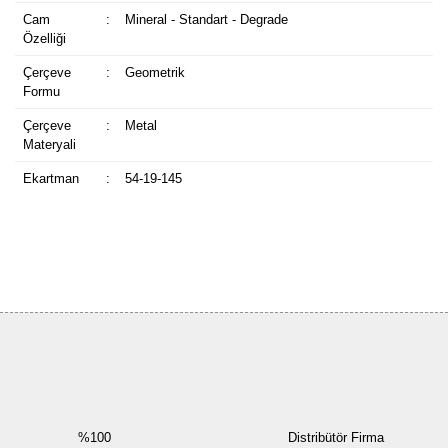
Cam
:
Mineral - Standart - Degrade
Özelliği
Çerçeve
:
Geometrik
Formu
Çerçeve
:
Metal
Materyali
Ekartman
:
54-19-145
Bu ürüne ilk yorumu siz yapın!
Yorum Yaz
%100
Distribütör Firma