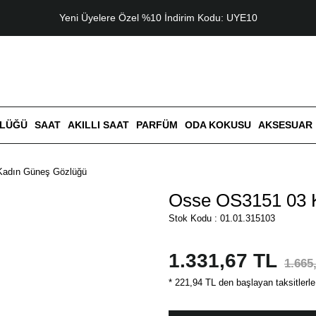
Yeni Üyelere Özel %10 İndirim Kodu: UYE10
ZLÜĞÜ
SAAT
AKILLI SAAT
PARFÜM
ODA KOKUSU
AKSESUAR
Kadın Güneş Gözlüğü
Osse OS3151 03 
Stok Kodu : 01.01.315103
1.331,67 TL
1.665
* 221,94 TL den başlayan taksitlerle