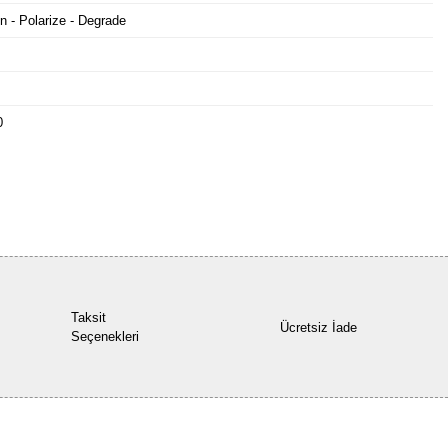
n - Polarize - Degrade
0
Bu ürüne ilk yorumu siz yapın!
Yorum Yaz
Taksit
Ücretsiz İade
Seçenekleri