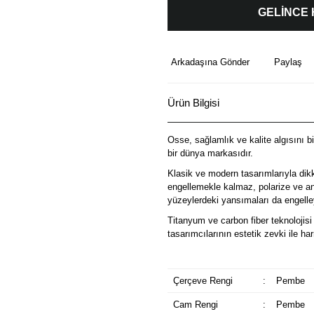
GELİNCE
Arkadaşına Gönder
Paylaş
Ürün Bilgisi
Osse, sağlamlık ve kalite algısını b
bir dünya markasıdır.
Klasik ve modern tasarımlarıyla dik
engellemekle kalmaz, polarize ve ant
yüzeylerdeki yansımaları da engelley
Titanyum ve carbon fiber teknolojisi 
tasarımcılarının estetik zevki ile 
Çerçeve Rengi
:
Pembe
Cam Rengi
:
Pembe