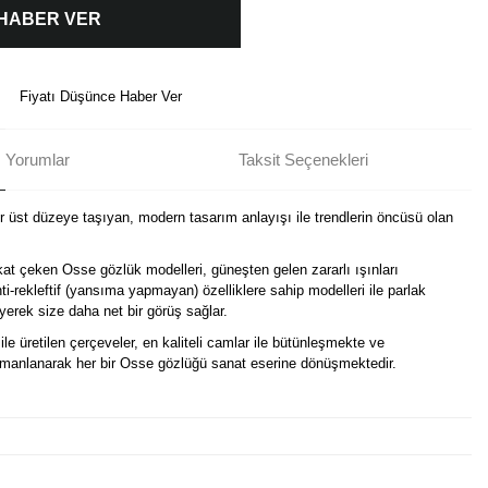
 HABER VER
Fiyatı Düşünce Haber Ver
Yorumlar
Taksit Seçenekleri
ir üst düzeye taşıyan, modern tasarım anlayışı ile trendlerin öncüsü olan
kat çeken Osse gözlük modelleri, güneşten gelen zararlı ışınları
i-rekleftif (yansıma yapmayan) özelliklere sahip modelleri ile parlak
erek size daha net bir görüş sağlar.
ile üretilen çerçeveler, en kaliteli camlar ile bütünleşmekte ve
harmanlanarak her bir Osse gözlüğü sanat eserine dönüşmektedir.