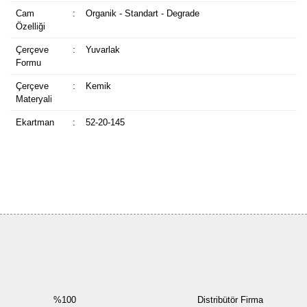
Cam
:
Organik - Standart - Degrade
Özelliği
Çerçeve
:
Yuvarlak
Formu
Çerçeve
:
Kemik
Materyali
Ekartman
:
52-20-145
Bu ürüne ilk yorumu siz yapın!
Yorum Yaz
%100
Distribütör Firma