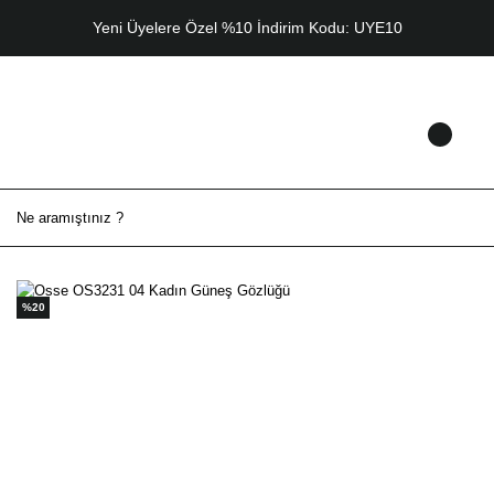
Yeni Üyelere Özel %10 İndirim Kodu: UYE10
%20