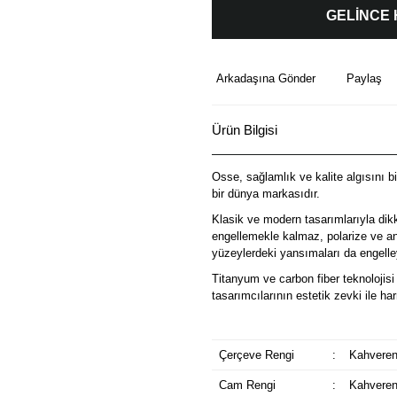
GELİNCE
Arkadaşına Gönder
Paylaş
Ürün Bilgisi
Osse, sağlamlık ve kalite algısını b
bir dünya markasıdır.
Klasik ve modern tasarımlarıyla dik
engellemekle kalmaz, polarize ve ant
yüzeylerdeki yansımaları da engelley
Titanyum ve carbon fiber teknolojisi 
tasarımcılarının estetik zevki ile 
Çerçeve Rengi
:
Kahveren
Cam Rengi
:
Kahveren