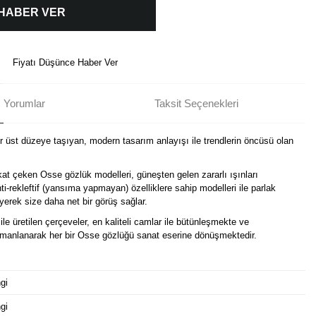
 HABER VER
Fiyatı Düşünce Haber Ver
Yorumlar
Taksit Seçenekleri
ir üst düzeye taşıyan, modern tasarım anlayışı ile trendlerin öncüsü olan
kat çeken Osse gözlük modelleri, güneşten gelen zararlı ışınları
i-rekleftif (yansıma yapmayan) özelliklere sahip modelleri ile parlak
erek size daha net bir görüş sağlar.
ile üretilen çerçeveler, en kaliteli camlar ile bütünleşmekte ve
harmanlanarak her bir Osse gözlüğü sanat eserine dönüşmektedir.
gi
gi