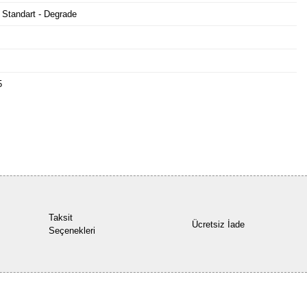
 Standart - Degrade
5
Bu ürüne ilk yorumu siz yapın!
Yorum Yaz
Taksit
Ücretsiz İade
Seçenekleri