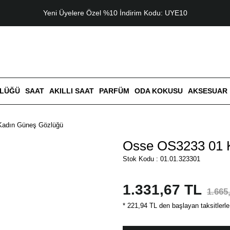
Yeni Üyelere Özel %10 İndirim Kodu: UYE10
ZLÜĞÜ
SAAT
AKILLI SAAT
PARFÜM
ODA KOKUSU
AKSESUAR
Kadın Güneş Gözlüğü
Osse OS3233 01 
Stok Kodu : 01.01.323301
1.331,67 TL
1.665
* 221,94 TL den başlayan taksitlerle