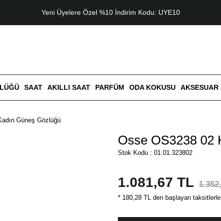
Yeni Üyelere Özel %10 İndirim Kodu: UYE10
ZLÜĞÜ
SAAT
AKILLI SAAT
PARFÜM
ODA KOKUSU
AKSESUAR
Kadın Güneş Gözlüğü
Osse OS3238 02 
Stok Kodu : 01.01.323802
1.081,67 TL
1.352
* 180,28 TL den başlayan taksitlerle