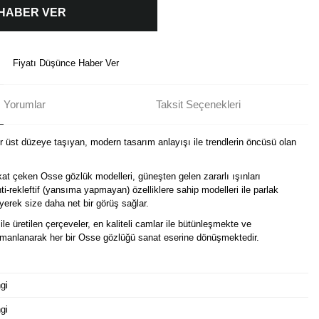
 HABER VER
Fiyatı Düşünce Haber Ver
Yorumlar
Taksit Seçenekleri
ir üst düzeye taşıyan, modern tasarım anlayışı ile trendlerin öncüsü olan
kat çeken Osse gözlük modelleri, güneşten gelen zararlı ışınları
i-rekleftif (yansıma yapmayan) özelliklere sahip modelleri ile parlak
erek size daha net bir görüş sağlar.
ile üretilen çerçeveler, en kaliteli camlar ile bütünleşmekte ve
harmanlanarak her bir Osse gözlüğü sanat eserine dönüşmektedir.
gi
gi