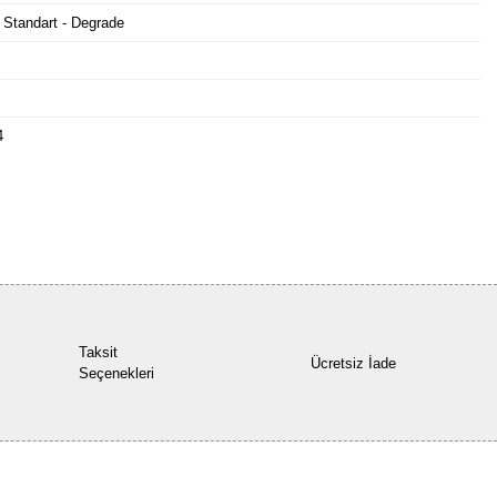
 Standart - Degrade
4
Bu ürüne ilk yorumu siz yapın!
Yorum Yaz
Taksit
Ücretsiz İade
Seçenekleri