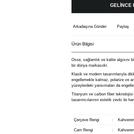
GELİNCE
Arkadaşına Gönder
Paylaş
Ürün Bilgisi
Osse, sağlamlık ve kalite algısını b
bir dünya markasıdır.
Klasik ve modern tasarımlarıyla dik
engellemekle kalmaz, polarize ve ant
yüzeylerdeki yansımaları da engelley
Titanyum ve carbon fiber teknolojisi 
tasarımcılarının estetik zevki ile 
Çerçeve Rengi
:
Kahveren
Cam Rengi
:
Kahveren