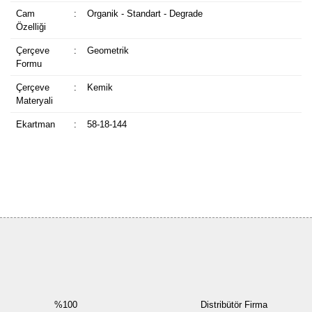
Cam
:
Organik - Standart - Degrade
Özelliği
Çerçeve
:
Geometrik
Formu
Çerçeve
:
Kemik
Materyali
Ekartman
:
58-18-144
Bu ürüne ilk yorumu siz yapın!
Yorum Yaz
%100
Distribütör Firma