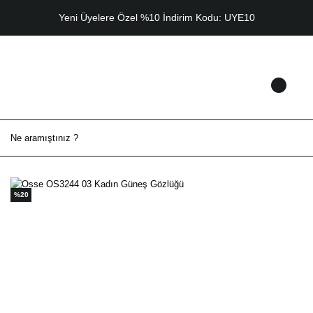
Yeni Üyelere Özel %10 İndirim Kodu: UYE10
%20