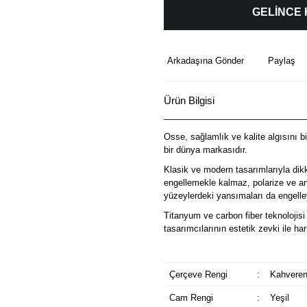
GELİNCE
Arkadaşına Gönder
Paylaş
Ürün Bilgisi
Osse, sağlamlık ve kalite algısını b
bir dünya markasıdır.
Klasik ve modern tasarımlarıyla dik
engellemekle kalmaz, polarize ve ant
yüzeylerdeki yansımaları da engelley
Titanyum ve carbon fiber teknolojisi 
tasarımcılarının estetik zevki ile 
Çerçeve Rengi
:
Kahveren
Cam Rengi
:
Yeşil