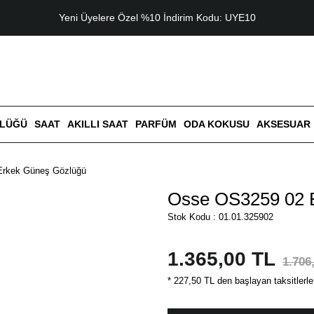
Yeni Üyelere Özel %10 İndirim Kodu: UYE10
ZLÜĞÜ
SAAT
AKILLI SAAT
PARFÜM
ODA KOKUSU
AKSESUAR
Erkek Güneş Gözlüğü
Osse OS3259 02 
Stok Kodu : 01.01.325902
1.365,00 TL
1.706
* 227,50 TL den başlayan taksitlerle