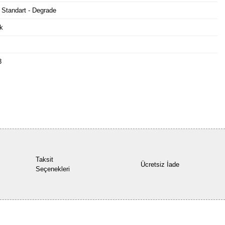
 Standart - Degrade
k
3
Bu ürüne ilk yorumu siz yapın!
Yorum Yaz
Taksit
Ücretsiz İade
Seçenekleri