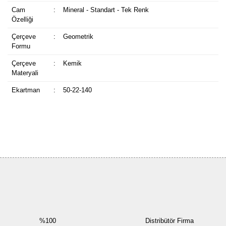
Cam
:
Mineral - Standart - Tek Renk
Özelliği
Çerçeve
:
Geometrik
Formu
Çerçeve
:
Kemik
Materyali
Ekartman
:
50-22-140
Bu ürüne ilk yorumu siz yapın!
Yorum Yaz
%100
Distribütör Firma