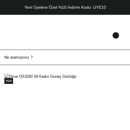
Yeni Üyelere Özel %10 İndirim Kodu: UYE10
%20