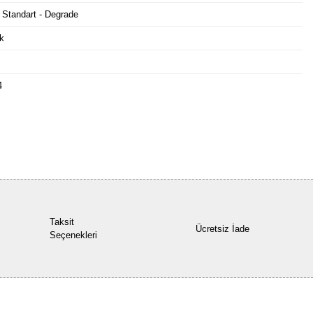
 Standart - Degrade
k
4
Bu ürüne ilk yorumu siz yapın!
Yorum Yaz
Taksit
Ücretsiz İade
Seçenekleri