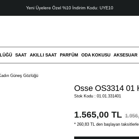
Yeni Üyelere Özel %10 İndirim Kodu: UYE10
ZLÜĞÜ
SAAT
AKILLI SAAT
PARFÜM
ODA KOKUSU
AKSESUAR
Kadın Güneş Gözlüğü
Osse OS3314 01 
Stok Kodu : 01.01.331401
1.565,00 TL
1.956
* 260,83 TL den başlayan taksitlerle