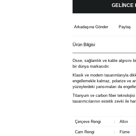
GELİNCE
Arkadaşına Gönder
Paylaş
Ürün Bilgisi
Osse, sağlamlık ve kalite algısını b
bir dünya markasıdır.
Klasik ve modern tasarımlarıyla dik
engellemekle kalmaz, polarize ve ant
yüzeylerdeki yansımaları da engelley
Titanyum ve carbon fiber teknolojisi 
tasarımcılarının estetik zevki ile 
Çerçeve Rengi
:
Altın
Cam Rengi
:
Füme