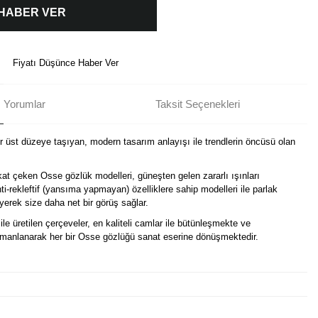
 HABER VER
Fiyatı Düşünce Haber Ver
Yorumlar
Taksit Seçenekleri
ir üst düzeye taşıyan, modern tasarım anlayışı ile trendlerin öncüsü olan
kat çeken Osse gözlük modelleri, güneşten gelen zararlı ışınları
i-rekleftif (yansıma yapmayan) özelliklere sahip modelleri ile parlak
erek size daha net bir görüş sağlar.
ile üretilen çerçeveler, en kaliteli camlar ile bütünleşmekte ve
harmanlanarak her bir Osse gözlüğü sanat eserine dönüşmektedir.