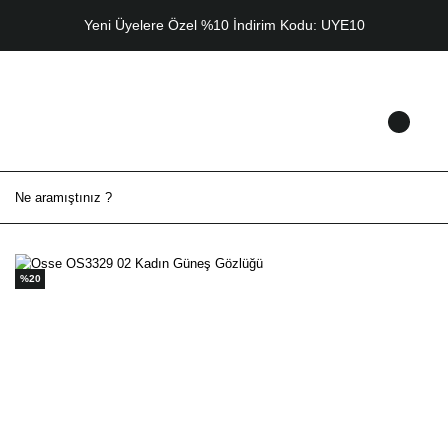
Yeni Üyelere Özel %10 İndirim Kodu: UYE10
%20