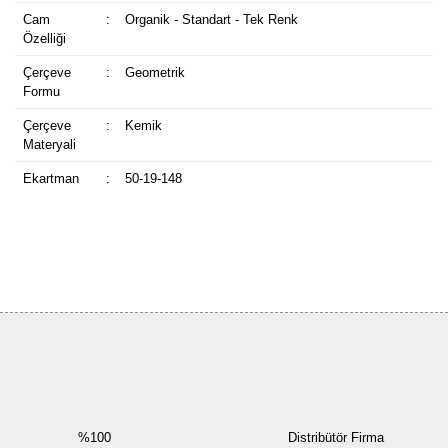
Cam
:
Organik - Standart - Tek Renk
Özelliği
Çerçeve
:
Geometrik
Formu
Çerçeve
:
Kemik
Materyali
Ekartman
:
50-19-148
Bu ürüne ilk yorumu siz yapın!
Yorum Yaz
%100
Distribütör Firma