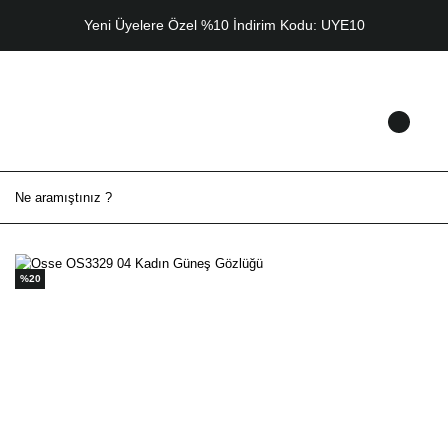
Yeni Üyelere Özel %10 İndirim Kodu: UYE10
%20