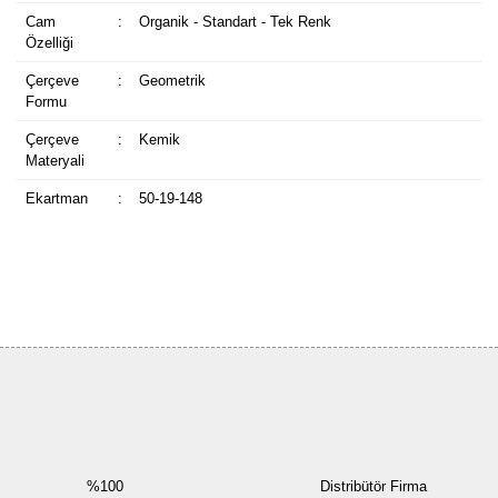
Cam
:
Organik - Standart - Tek Renk
Özelliği
Çerçeve
:
Geometrik
Formu
Çerçeve
:
Kemik
Materyali
Ekartman
:
50-19-148
Bu ürüne ilk yorumu siz yapın!
Yorum Yaz
%100
Distribütör Firma