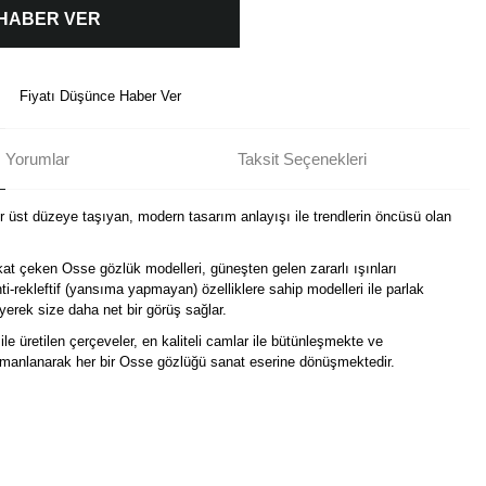
 HABER VER
Fiyatı Düşünce Haber Ver
Yorumlar
Taksit Seçenekleri
ir üst düzeye taşıyan, modern tasarım anlayışı ile trendlerin öncüsü olan
kat çeken Osse gözlük modelleri, güneşten gelen zararlı ışınları
i-rekleftif (yansıma yapmayan) özelliklere sahip modelleri ile parlak
erek size daha net bir görüş sağlar.
ile üretilen çerçeveler, en kaliteli camlar ile bütünleşmekte ve
harmanlanarak her bir Osse gözlüğü sanat eserine dönüşmektedir.
Bu ürüne ilk yorumu siz yapın!