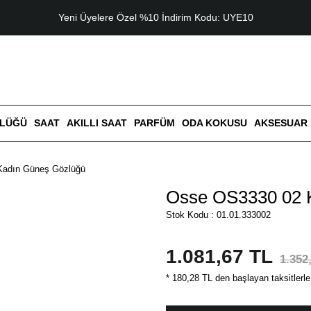
Yeni Üyelere Özel %10 İndirim Kodu: UYE10
ZLÜĞÜ
SAAT
AKILLI SAAT
PARFÜM
ODA KOKUSU
AKSESUAR
Kadın Güneş Gözlüğü
Osse OS3330 02 
Stok Kodu : 01.01.333002
1.081,67 TL
1.352
* 180,28 TL den başlayan taksitlerle