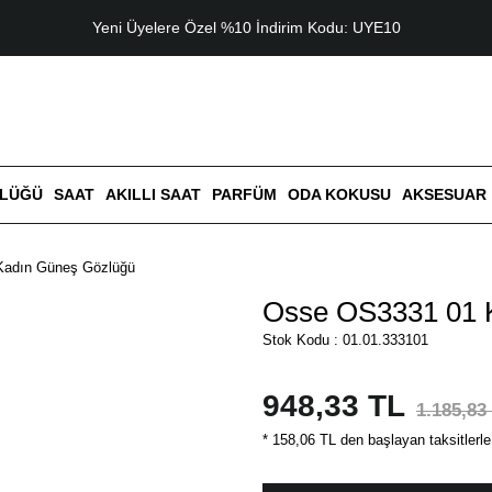
Yeni Üyelere Özel %10 İndirim Kodu: UYE10
ZLÜĞÜ
SAAT
AKILLI SAAT
PARFÜM
ODA KOKUSU
AKSESUAR
Kadın Güneş Gözlüğü
Osse OS3331 01 
Stok Kodu : 01.01.333101
948,33 TL
1.185,83
* 158,06 TL den başlayan taksitlerle