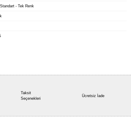
 Standart - Tek Renk
k
5
Bu ürüne ilk yorumu siz yapın!
Yorum Yaz
Taksit
Ücretsiz İade
Seçenekleri