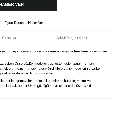
 HABER VER
Fiyatı Düşünce Haber Ver
Yorumlar
Taksit Seçenekleri
ir üst düzeye taşıyan, modern tasarım anlayışı ile trendlerin öncüsü olan
kat çeken Osse gözlük modelleri, güneşten gelen zararlı ışınları
i-rekleftif (yansıma yapmayan) özelliklere sahip modelleri ile parlak
erek size daha net bir görüş sağlar.
ile üretilen çerçeveler, en kaliteli camlar ile bütünleşmekte ve
harmanlanarak her bir Osse gözlüğü sanat eserine dönüşmektedir.