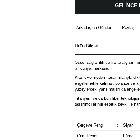
GELİNCE
Arkadaşına Gönder
Paylaş
Ürün Bilgisi
Osse, sağlamlık ve kalite algısını b
bir dünya markasıdır.
Klasik ve modern tasarımlarıyla dik
engellemekle kalmaz, polarize ve ant
yüzeylerdeki yansımaları da engelley
Titanyum ve carbon fiber teknolojisi 
tasarımcılarının estetik zevki ile 
Çerçeve Rengi
:
Siyah
Cam Rengi
:
Füme