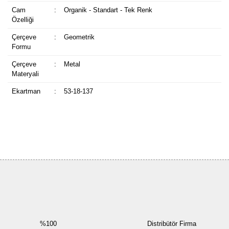
Cam
:
Organik - Standart - Tek Renk
Özelliği
Çerçeve
:
Geometrik
Formu
Çerçeve
:
Metal
Materyali
Ekartman
:
53-18-137
Bu ürüne ilk yorumu siz yapın!
Yorum Yaz
%100
Distribütör Firma