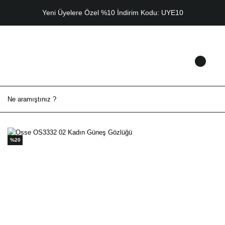
Yeni Üyelere Özel %10 İndirim Kodu: UYE10
%20