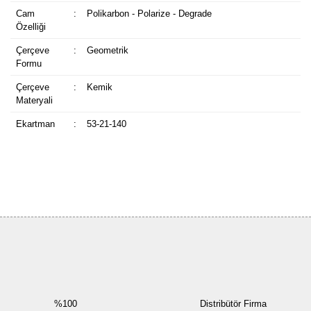
Cam
:
Polikarbon - Polarize - Degrade
Özelliği
Çerçeve
:
Geometrik
Formu
Çerçeve
:
Kemik
Materyali
Ekartman
:
53-21-140
Bu ürüne ilk yorumu siz yapın!
Yorum Yaz
%100
Distribütör Firma