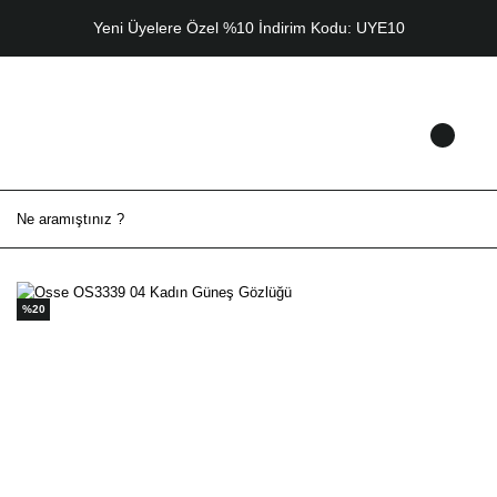
Yeni Üyelere Özel %10 İndirim Kodu: UYE10
%20