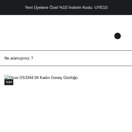
Yeni Üyelere Özel %10 İndirim Kodu: UYE10
%20