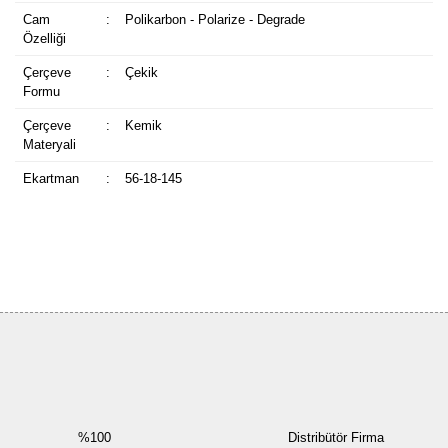
Cam
:
Polikarbon - Polarize - Degrade
Özelliği
Çerçeve
:
Çekik
Formu
Çerçeve
:
Kemik
Materyali
Ekartman
:
56-18-145
Bu ürüne ilk yorumu siz yapın!
Yorum Yaz
%100
Distribütör Firma