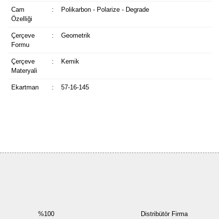
Cam
:
Polikarbon - Polarize - Degrade
Özelliği
Çerçeve
:
Geometrik
Formu
Çerçeve
:
Kemik
Materyali
Ekartman
:
57-16-145
Bu ürüne ilk yorumu siz yapın!
Yorum Yaz
%100
Distribütör Firma