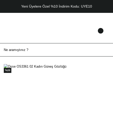
Yeni Üyelere Özel %10 İndirim Kodu: UYE10
%20