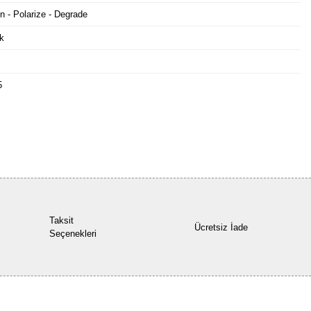
n - Polarize - Degrade
k
5
Bu ürüne ilk yorumu siz yapın!
Yorum Yaz
Taksit
Ücretsiz İade
Seçenekleri