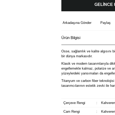
GELİNCE
Arkadaşına Gönder
Paylaş
Ürün Bilgisi
Osse, sağlamlık ve kalite algısını b
bir dünya markasıdır.
Klasik ve modern tasarımlarıyla dik
engellemekle kalmaz, polarize ve ant
yüzeylerdeki yansımaları da engelley
Titanyum ve carbon fiber teknolojisi 
tasarımcılarının estetik zevki ile 
Çerçeve Rengi
:
Kahveren
Cam Rengi
:
Kahveren