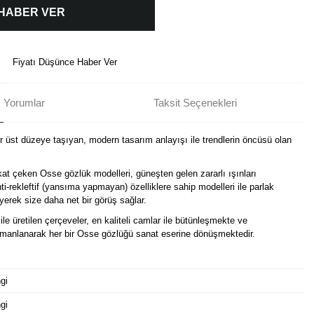
 HABER VER
Fiyatı Düşünce Haber Ver
Yorumlar
Taksit Seçenekleri
ir üst düzeye taşıyan, modern tasarım anlayışı ile trendlerin öncüsü olan
kat çeken Osse gözlük modelleri, güneşten gelen zararlı ışınları
i-rekleftif (yansıma yapmayan) özelliklere sahip modelleri ile parlak
erek size daha net bir görüş sağlar.
ile üretilen çerçeveler, en kaliteli camlar ile bütünleşmekte ve
harmanlanarak her bir Osse gözlüğü sanat eserine dönüşmektedir.
gi
gi