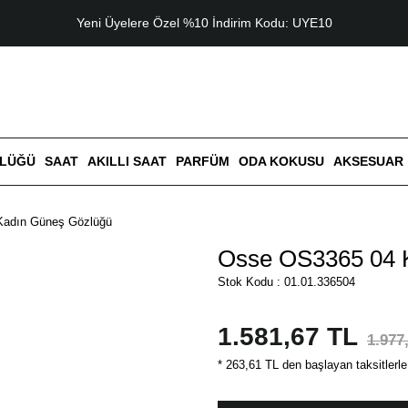
Yeni Üyelere Özel %10 İndirim Kodu: UYE10
ZLÜĞÜ
SAAT
AKILLI SAAT
PARFÜM
ODA KOKUSU
AKSESUAR
Kadın Güneş Gözlüğü
Osse OS3365 04 
Stok Kodu : 01.01.336504
1.581,67 TL
1.977
* 263,61 TL den başlayan taksitlerle