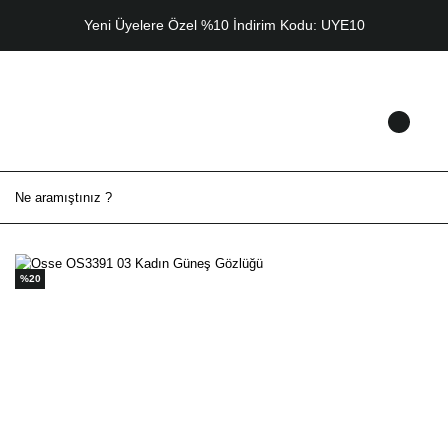
Yeni Üyelere Özel %10 İndirim Kodu: UYE10
%20