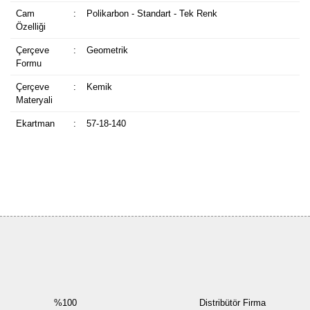
Cam
:
Polikarbon - Standart - Tek Renk
Özelliği
Çerçeve
:
Geometrik
Formu
Çerçeve
:
Kemik
Materyali
Ekartman
:
57-18-140
Bu ürüne ilk yorumu siz yapın!
Yorum Yaz
%100
Distribütör Firma