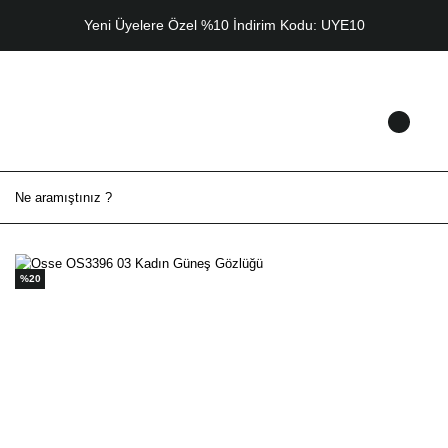
Yeni Üyelere Özel %10 İndirim Kodu: UYE10
%20