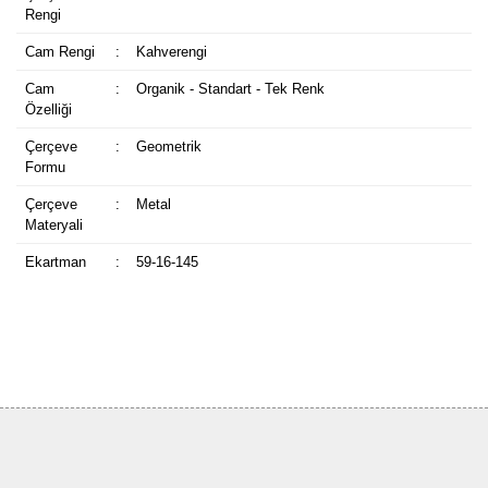
Rengi
Cam Rengi
:
Kahverengi
Cam
:
Organik - Standart - Tek Renk
Özelliği
Çerçeve
:
Geometrik
Formu
Çerçeve
:
Metal
Materyali
Ekartman
:
59-16-145
Bu ürüne ilk yorumu siz yapın!
Yorum Yaz