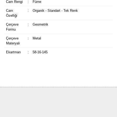
Cam Rengi
:
Füme
Cam
:
Organik - Standart - Tek Renk
Özelliği
Çerçeve
:
Geometrik
Formu
Çerçeve
:
Metal
Materyali
Ekartman
:
58-16-145
Bu ürüne ilk yorumu siz yapın!
Yorum Yaz