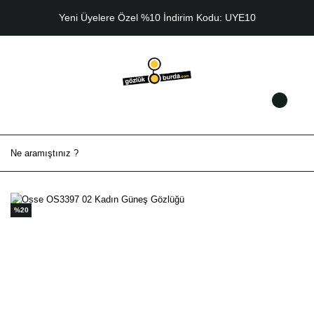
Yeni Üyelere Özel %10 İndirim Kodu: UYE10
%20