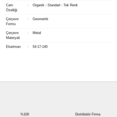
Cam
:
Organik - Standart - Tek Renk
Özelliği
Çerçeve
:
Geometrik
Formu
Çerçeve
:
Metal
Materyali
Ekartman
:
54-17-140
Bu ürüne ilk yorumu siz yapın!
Yorum Yaz
%100
Distribütör Firma