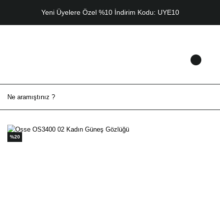
Yeni Üyelere Özel %10 İndirim Kodu: UYE10
%20