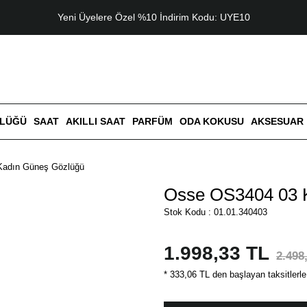
Yeni Üyelere Özel %10 İndirim Kodu: UYE10
ZLÜĞÜ
SAAT
AKILLI SAAT
PARFÜM
ODA KOKUSU
AKSESUAR
Kadın Güneş Gözlüğü
Osse OS3404 03 
Stok Kodu : 01.01.340403
1.998,33 TL
2.498
* 333,06 TL den başlayan taksitlerle