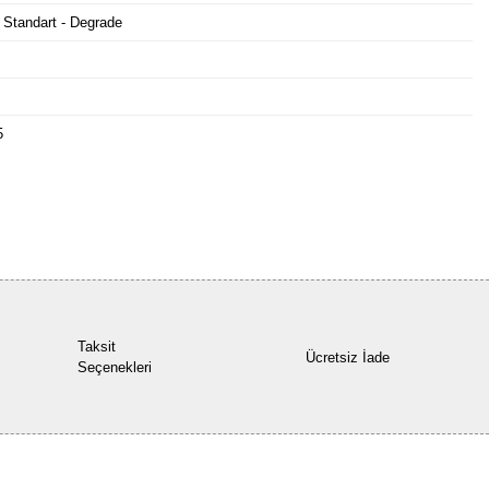
 Standart - Degrade
5
Bu ürüne ilk yorumu siz yapın!
Yorum Yaz
Taksit
Ücretsiz İade
Seçenekleri