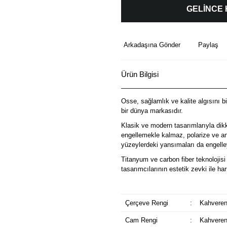
GELİNCE
Arkadaşına Gönder
Paylaş
Ürün Bilgisi
Osse, sağlamlık ve kalite algısını b
bir dünya markasıdır.
Klasik ve modern tasarımlarıyla dik
engellemekle kalmaz, polarize ve ant
yüzeylerdeki yansımaları da engelley
Titanyum ve carbon fiber teknolojisi 
tasarımcılarının estetik zevki ile 
Çerçeve Rengi
:
Kahveren
Cam Rengi
:
Kahveren