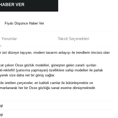
 HABER VER
Fiyatı Düşünce Haber Ver
Yorumlar
Taksit Seçenekleri
ir üst düzeye taşıyan, modern tasarım anlayışı ile trendlerin öncüsü olan
kat çeken Osse gözlük modelleri, güneşten gelen zararlı ışınları
i-rekleftif (yansıma yapmayan) özelliklere sahip modelleri ile parlak
erek size daha net bir görüş sağlar.
ile üretilen çerçeveler, en kaliteli camlar ile bütünleşmekte ve
harmanlanarak her bir Osse gözlüğü sanat eserine dönüşmektedir.
gi
gi