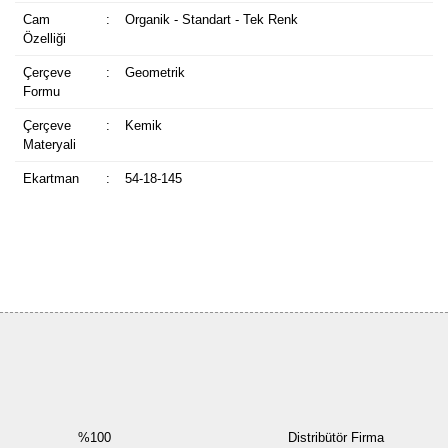
Cam
:
Organik - Standart - Tek Renk
Özelliği
Çerçeve
:
Geometrik
Formu
Çerçeve
:
Kemik
Materyali
Ekartman
:
54-18-145
Bu ürüne ilk yorumu siz yapın!
Yorum Yaz
%100
Distribütör Firma