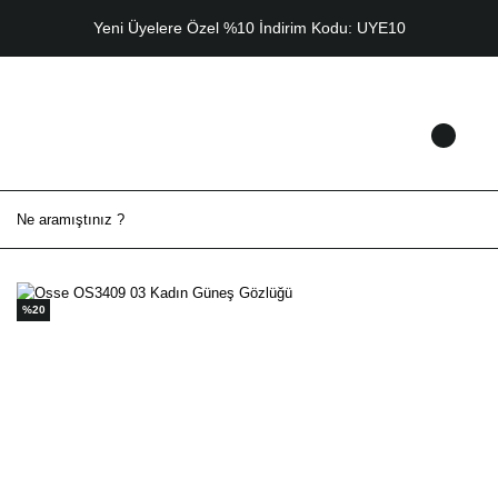
Yeni Üyelere Özel %10 İndirim Kodu: UYE10
%20