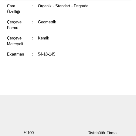
Cam
:
Organik - Standart - Degrade
Özelliği
Çerçeve
:
Geometrik
Formu
Çerçeve
:
Kemik
Materyali
Ekartman
:
54-18-145
Bu ürüne ilk yorumu siz yapın!
Yorum Yaz
%100
Distribütör Firma