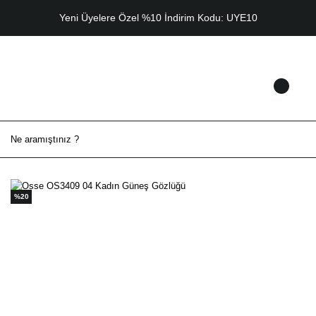
Yeni Üyelere Özel %10 İndirim Kodu: UYE10
%20