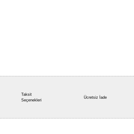
Bu ürüne ilk yorumu siz yapın!
Yorum Yaz
Taksit
Ücretsiz İade
Seçenekleri