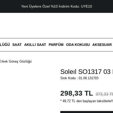
Yeni Üyelere Özel %10 İndirim Kodu: UYE10
ZLÜĞÜ
SAAT
AKILLI SAAT
PARFÜM
ODA KOKUSU
AKSESUAR
 Erkek Güneş Gözlüğü
Soleıl SO1317 03
Stok Kodu : 01.08.131703
298,33 TL
373,33 T
* 49,72 TL den başlayan taksitlerle!!