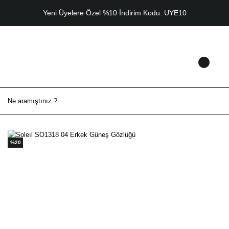
Yeni Üyelere Özel %10 İndirim Kodu: UYE10
%20