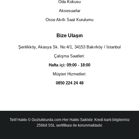
Oda Kokusu
Aksesuarlar
Osse Akıllı Saat Kurulumu
Bize Ulaşın
Şenlikköy, Akasya Sk. No:4/1, 34153 Bakırköy / İstanbul
Çalışma Saatleri:
Hafta içi: 09:00 - 18:00
Müşteri Hizmetleri:
0850 224 24 48
Telif Hakkı © Gozlukburda.com Her Hakkı Saklıdır. Kredi kartı bilgileriniz
256bit SSL sertifikası ile korunmaktadır.