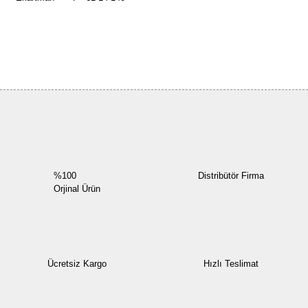
Bu ürüne ilk yorumu siz yapın!
Yorum Yaz
%100
Distribütör Firma
Orjinal Ürün
Ücretsiz Kargo
Hızlı Teslimat