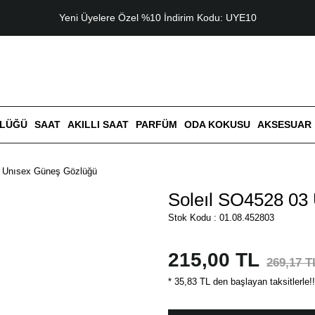
Yeni Üyelere Özel %10 İndirim Kodu: UYE10
ZLÜĞÜ
SAAT
AKILLI SAAT
PARFÜM
ODA KOKUSU
AKSESUAR
3 Unısex Güneş Gözlüğü
Soleıl SO4528 03
Stok Kodu : 01.08.452803
215,00 TL
269,17 T
* 35,83 TL den başlayan taksitlerle!!