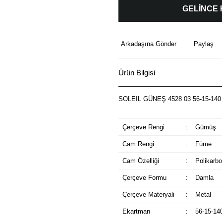
GELİNCE
Arkadaşına Gönder
Paylaş
Ürün Bilgisi
SOLEIL GÜNEŞ 4528 03 56-15-140
Çerçeve Rengi
:
Gümüş
Cam Rengi
:
Füme
Cam Özelliği
:
Polikarbo
Çerçeve Formu
:
Damla
Çerçeve Materyali
:
Metal
Ekartman
:
56-15-14