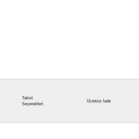
Bu ürüne ilk yorumu siz yapın!
Yorum Yaz
Taksit
Ücretsiz İade
Seçenekleri