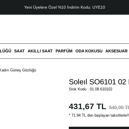
Yeni Üyelere Özel %10 İndirim Kodu: UYE10
ZLÜĞÜ
SAAT
AKILLI SAAT
PARFÜM
ODA KOKUSU
AKSESUAR
 Kadın Güneş Gözlüğü
Soleıl SO6101 02
Stok Kodu : 01.08.610102
431,67 TL
540,00 T
* 71,94 TL den başlayan taksitlerle!!