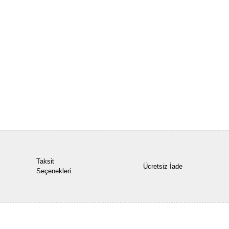
Bu ürüne ilk yorumu siz yapın!
Yorum Yaz
Taksit
Ücretsiz İade
Seçenekleri