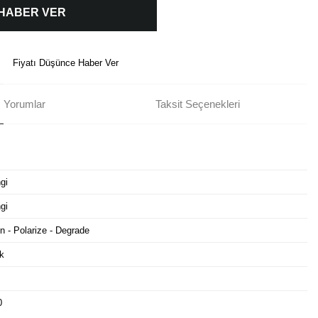
 HABER VER
Fiyatı Düşünce Haber Ver
Yorumlar
Taksit Seçenekleri
gi
gi
n - Polarize - Degrade
k
0