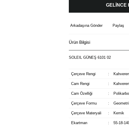
GELİNCE
Arkadaşına Gönder
Paylaş
Ürün Bilgisi
SOLEIL GÜNEŞ 6101 02
Çerçeve Rengi
:
Kahveren
Cam Rengi
:
Kahveren
Cam Özelliği
:
Polikarbo
Çerçeve Formu
:
Geometri
Çerçeve Materyali
:
Kemik
Ekartman
:
55-18-14