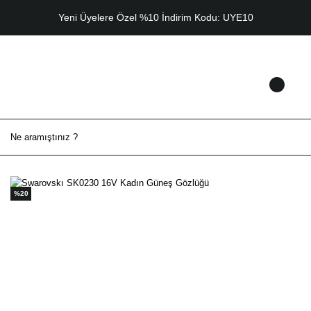
Yeni Üyelere Özel %10 İndirim Kodu: UYE10
%20