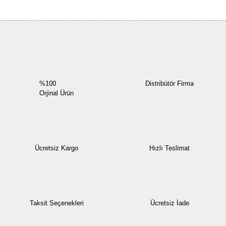
Bu ürüne ilk yorumu siz yapın!
Yorum Yaz
%100
Distribütör Firma
Orjinal Ürün
Ücretsiz Kargo
Hızlı Teslimat
Taksit Seçenekleri
Ücretsiz İade