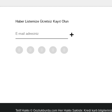
Haber Listemize Ücretsiz Kayıt Olun
+
Telif Hakkı © Gozlukburda.com Her Hakkı Saklıdır. Kredi kartı bilgileriniz