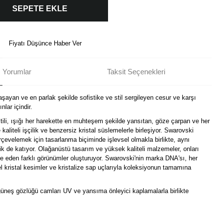
SEPETE EKLE
Fiyatı Düşünce Haber Ver
Yorumlar
Taksit Seçenekleri
şayan ve en parlak şekilde sofistike ve stil sergileyen cesur ve karşı
lar içindir.
ili, ışığı her harekette en muhteşem şekilde yansıtan, göze çarpan ve her
aliteli işçilik ve benzersiz kristal süslemelerle birleşiyor. Swarovski
evelemek için tasarlanma biçiminde işlevsel olmakla birlikte, aynı
ilik de katıyor. Olağanüstü tasarım ve yüksek kaliteli malzemeler, onları
fade eden farklı görünümler oluşturuyor. Swarovski'nin marka DNA'sı, her
l kristal kesimler ve kristalize sap uçlarıyla koleksiyonun tamamına
 güneş gözlüğü camları UV ve yansıma önleyici kaplamalarla birlikte