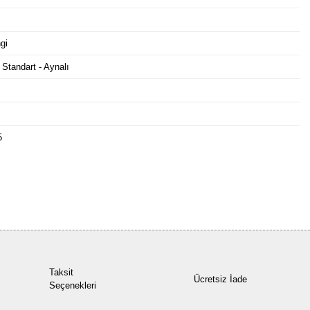
gi
 Standart - Aynalı
5
Bu ürüne ilk yorumu siz yapın!
Yorum Yaz
Taksit
Ücretsiz İade
Seçenekleri