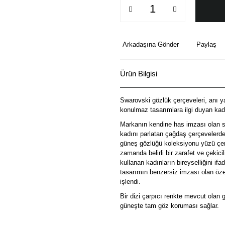
Arkadaşına Gönder
Paylaş
Ürün Bilgisi
Swarovski gözlük çerçeveleri, anı ya
konulmaz tasarımlara ilgi duyan kadın
Markanın kendine has imzası olan st
kadını parlatan çağdaş çerçevelerde k
güneş gözlüğü koleksiyonu yüzü çerç
zamanda belirli bir zarafet ve çekic
kullanan kadınların bireyselliğini i
tasarımın benzersiz imzası olan öze
işlendi.
Bir dizi çarpıcı renkte mevcut olan
güneşte tam göz koruması sağlar.